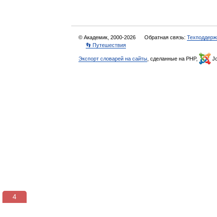
© Академик, 2000-2026
Обратная связь:
Техподдерж
👣 Путешествия
Экспорт словарей на сайты
, сделанные на PHP,
Jo
3