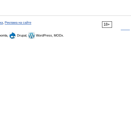
ка
,
Реклама на сайте
18+
omla,
Drupal,
WordPress, MODx.