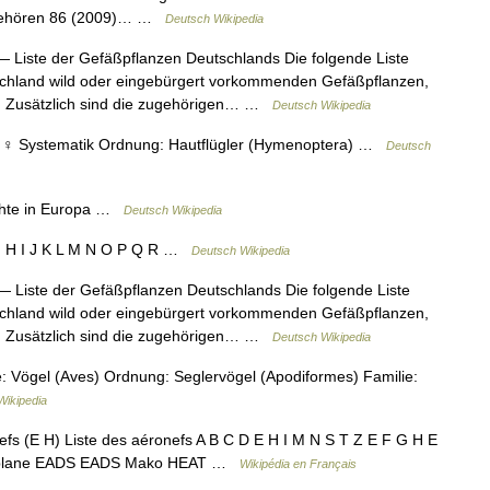
t gehören 86 (2009)… …
Deutsch Wikipedia
 Liste der Gefäßpflanzen Deutschlands Die folgende Liste
tschland wild oder eingebürgert vorkommenden Gefäßpflanzen,
. Zusätzlich sind die zugehörigen… …
Deutsch Wikipedia
), ♀ Systematik Ordnung: Hautflügler (Hymenoptera) …
Deutsch
chte in Europa …
Deutsch Wikipedia
 H I J K L M N O P Q R …
Deutsch Wikipedia
 Liste der Gefäßpflanzen Deutschlands Die folgende Liste
tschland wild oder eingebürgert vorkommenden Gefäßpflanzen,
. Zusätzlich sind die zugehörigen… …
Deutsch Wikipedia
 Vögel (Aves) Ordnung: Seglervögel (Apodiformes) Familie:
Wikipedia
fs (E H) Liste des aéronefs A B C D E H I M N S T Z E F G H E
 Biplane EADS EADS Mako HEAT …
Wikipédia en Français