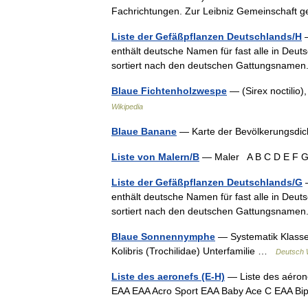
Fachrichtungen. Zur Leibniz Gemeinschaf
Liste der Gefäßpflanzen Deutschlands/H
—
enthält deutsche Namen für fast alle in Deu
sortiert nach den deutschen Gattungsnamen
Blaue Fichtenholzwespe
— (Sirex noctilio
Wikipedia
Blaue Banane
— Karte der Bevölkerungsdi
Liste von Malern/B
— Maler A B C D E F G
Liste der Gefäßpflanzen Deutschlands/G
—
enthält deutsche Namen für fast alle in Deu
sortiert nach den deutschen Gattungsnamen
Blaue Sonnennymphe
— Systematik Klasse:
Kolibris (Trochilidae) Unterfamilie …
Deutsch 
Liste des aeronefs (E-H)
— Liste des aérone
EAA EAA Acro Sport EAA Baby Ace C EAA