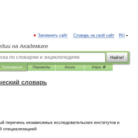
Запомнить сайт
Словарь на свой сайт
RU
едии на Академике
Найти!
Толкования
Переводы
Книги
Игры ⚽
ческий словарь
ый
перечень
независимых
исследовательских
институтов
и
й
специализацией