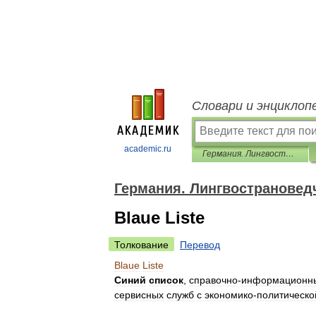
Словари и энциклоп
academic.ru
Германия. Лингвострановедческий словарь
Германия. Лингвострановед
Blaue Liste
Толкование
Перевод
Blaue
Liste
Синий
список
,
справочно
-
информационн
сервисных
служб
с
экономико
-
политическо