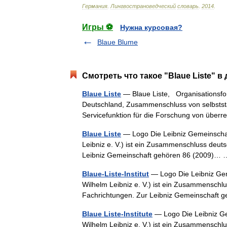
Германия
.
Лингвострановедческий
словарь
.
2014
.
Игры ⚽
Нужна курсовая?
Blaue Blume
Смотреть что такое "Blaue Liste" в
Blaue Liste
— Blaue Liste, Organisationsfor
Deutschland, Zusammenschluss von selbstst
Servicefunktion für die Forschung von üb
Blaue Liste
— Logo Die Leibniz Gemeinschaft
Leibniz e. V.) ist ein Zusammenschluss deuts
Leibniz Gemeinschaft gehören 86 (2009)
Blaue-Liste-Institut
— Logo Die Leibniz Geme
Wilhelm Leibniz e. V.) ist ein Zusammenschlu
Fachrichtungen. Zur Leibniz Gemeinschaf
Blaue Liste-Institute
— Logo Die Leibniz Gem
Wilhelm Leibniz e. V.) ist ein Zusammenschlu